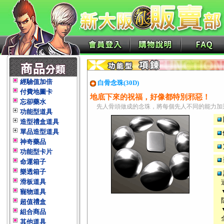
經驗值加倍
白骨念珠(30D)
付費地圖卡
地底下來的祝福，好像都特別邪惡！
忘卻藥水
先人骨頭做成的念珠，將每個先人不同的能力加
功能型道具
造型禮盒道具
單品造型道具
神奇藥品
功能型卡片
命運箱子
樂透箱子
滑板道具
寵物道具
超值禮盒
組合商品
其他道具